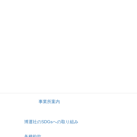
博運社の総合力
会社案内
社長メッセージ
経営理念
会社概要
会社沿革
事業所案内
博運社のSDGsへの取り組み
各種約款