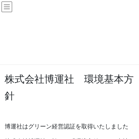
コ
ナ
ン
ビ
テ
ゲ
ン
ー
グリーン経営認証
ツ
シ
へ
ョ
ス
ン
HOME
グリーン経営認証
キ
に
ッ
移
プ
動
株式会社博運社 環境基本方
針
博運社はグリーン経営認証を取得いたしました