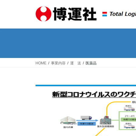
コ
ナ
ン
ビ
テ
ゲ
ン
ー
ツ
シ
へ
ョ
ス
ン
キ
に
ッ
移
HOME
事業内容
運 送
医薬品
プ
動