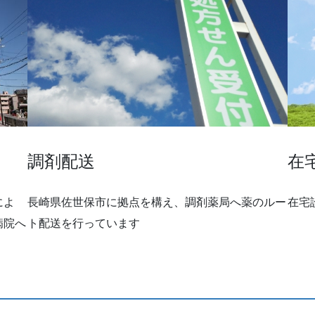
調剤配送
在
によ
長崎県佐世保市に拠点を構え、調剤薬局へ薬のルー
在宅
病院へ
ト配送を行っています