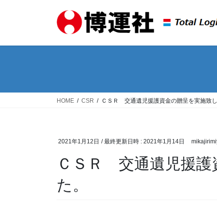
コ
ナ
ン
ビ
テ
ゲ
ン
ー
ツ
シ
へ
ョ
ス
ン
キ
に
ッ
移
HOME
CSR
ＣＳＲ 交通遺児援護資金の贈呈を実施致
プ
動
2021年1月12日
/ 最終更新日時 :
2021年1月14日
mikajirim
ＣＳＲ 交通遺児援護
た。