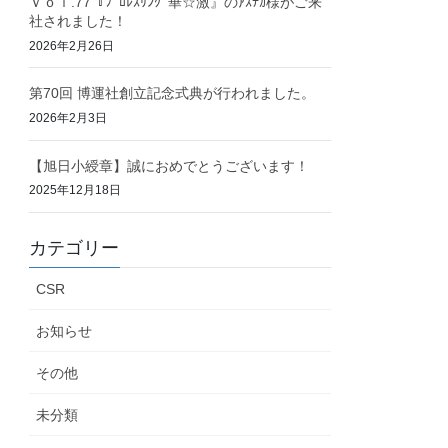
Ｖｏｌ.77『ﾌﾟﾛﾚｽﾘﾝｸﾞ華☆激』のｱｽﾃｶ様がご来
社されました！
2026年2月26日
第70回 博運社創立記念式典が行われました。
2026年2月3日
【旭日小綬章】誠におめでとうございます！
2025年12月18日
カテゴリー
CSR
お知らせ
その他
未分類