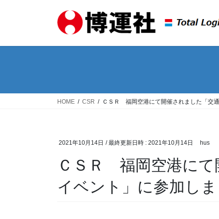
コ
ナ
ン
ビ
テ
ゲ
ン
ー
ツ
シ
へ
ョ
ス
ン
キ
に
ッ
移
HOME
CSR
ＣＳＲ 福岡空港にて開催されました「交
プ
動
2021年10月14日
/ 最終更新日時 :
2021年10月14日
hus
ＣＳＲ 福岡空港にて
イベント」に参加しま