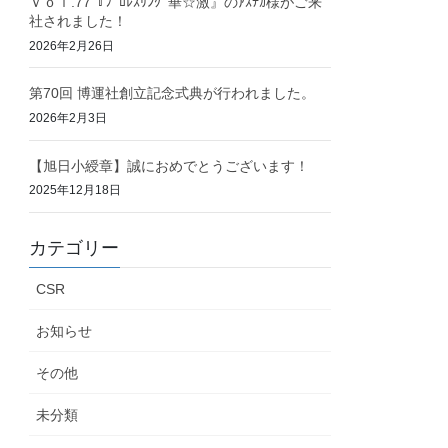
Ｖｏｌ.77『ﾌﾟﾛﾚｽﾘﾝｸﾞ華☆激』のｱｽﾃｶ様がご来
社されました！
2026年2月26日
第70回 博運社創立記念式典が行われました。
2026年2月3日
【旭日小綬章】誠におめでとうございます！
2025年12月18日
カテゴリー
CSR
お知らせ
その他
未分類