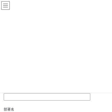
コ
ナ
ン
ビ
テ
ゲ
ン
ー
当社からの人材派遣についてのお問
ツ
シ
い合わせ
へ
ョ
ス
ン
キ
に
HOME
お問い合わせ
当社からの人材派遣についてのお問い合わせ
ッ
移
プ
動
当社からの人材派遣についてのお問い
合わせ
下記メールフォームをご利用ください。
会社名
部署名